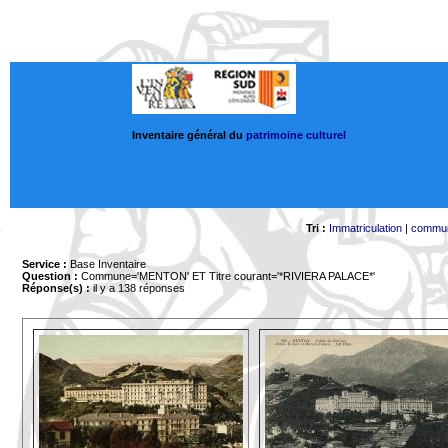
Inventaire général du
patrimoine culturel
Tri :
Immatriculation
|
commu
Service :
Base Inventaire
Question :
Commune='MENTON'
ET Titre courant='*RIVIERA PALACE*'
Réponse(s) :
il y a 138 réponses