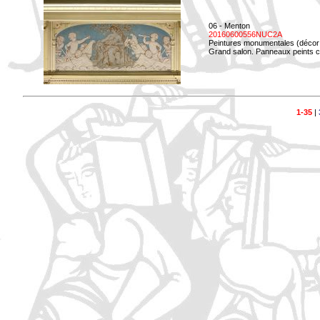
06 - Menton
20160600556NUC2A
Peintures monumentales (décor i
Grand salon. Panneaux peints co
1-35
|