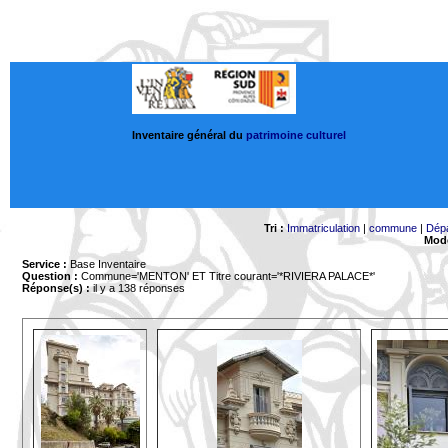
Inventaire général du
patrimoine culturel
Tri :
Immatriculation
|
commune
|
Dép
Mode
Service :
Base Inventaire
Question :
Commune='MENTON'
ET Titre courant='*RIVIERA PALACE*'
Réponse(s) :
il y a 138 réponses