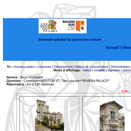
Inventaire général du
patrimoine culturel
Accueil |
Ident
Tri :
Immatriculation
|
commune
|
Département
|
édifice de conservation
|
Dénomination
Mode d'affichage
:
notice
|
simplifié
|
vignettes
|
planc
Service :
Base Inventaire
Question :
Commune='MENTON'
ET Titre courant='*RIVIERA PALACE*'
Réponse(s) :
il y a 138 réponses
1-35
|