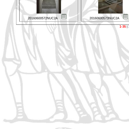
20160600572NUC2A
20160600573NUC2A
1-35
|