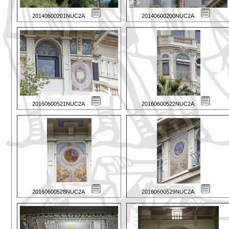
20140600201NUC2A
20140600200NUC2A
20160600521NUC2A
20160600522NUC2A
20160600528NUC2A
20160600529NUC2A