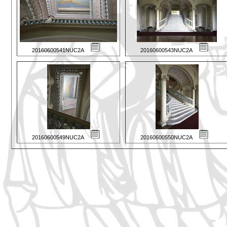
20160600541NUC2A
20160600543NUC2A
20160600549NUC2A
20160600550NUC2A