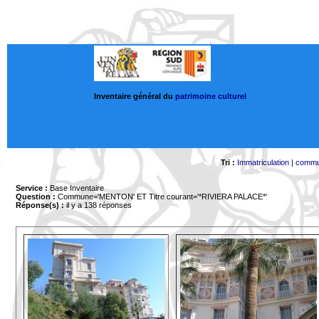
Inventaire général du
patrimoine culturel
Tri :
Immatriculation
|
comm
Service :
Base Inventaire
Question :
Commune='MENTON'
ET Titre courant='*RIVIERA PALACE*'
Réponse(s) :
il y a 138 réponses