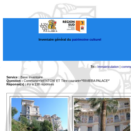
Inventaire général du
patrimoine culturel
Tri :
Immatriculation
|
comm
Service :
Base Inventaire
Question :
Commune='MENTON'
ET Titre courant='*RIVIERA PALACE*'
Réponse(s) :
il y a 138 réponses