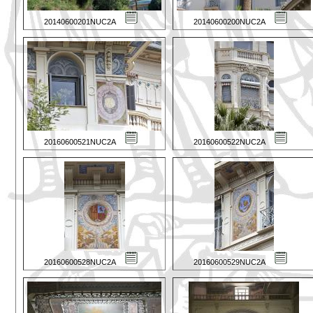
20140600201NUC2A
20140600200NUC2A
20160600521NUC2A
20160600522NUC2A
20160600528NUC2A
20160600529NUC2A