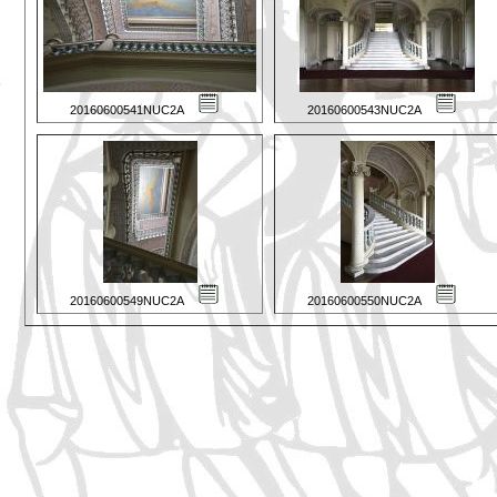
20160600541NUC2A
20160600543NUC2A
20160600549NUC2A
20160600550NUC2A