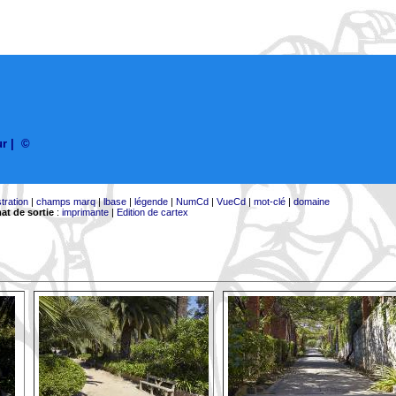
ur
|
©
stration
|
champs marq
|
lbase
|
légende
|
NumCd
|
VueCd
|
mot-clé
|
domaine
at de sortie
:
imprimante
|
Edition de cartex