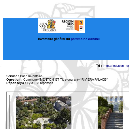
Inventaire général du
patrimoine culturel
Tri :
Immatriculation
|
c
Service :
Base Inventaire
Question :
Commune='MENTON'
ET Titre courant='*RIVIERA PALACE*'
Réponse(s) :
il y a 138 réponses