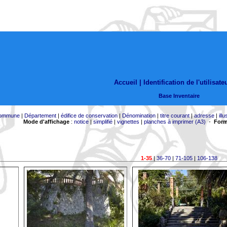
Accueil |
Identification de l'utilisate
Base Inventaire
ommune
|
Département
|
édifice de conservation
|
Dénomination
|
titre courant
|
adresse
|
illu
Mode d'affichage
:
notice
|
simplifié
|
vignettes
|
planches à imprimer (A3)
-
Form
1-35
|
36-70
|
71-105
|
106-138