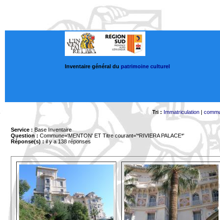
Inventaire général du
patrimoine culturel
Tri :
Immatriculation
|
comm
Service :
Base Inventaire
Question :
Commune='MENTON'
ET Titre courant='*RIVIERA PALACE*'
Réponse(s) :
il y a 138 réponses