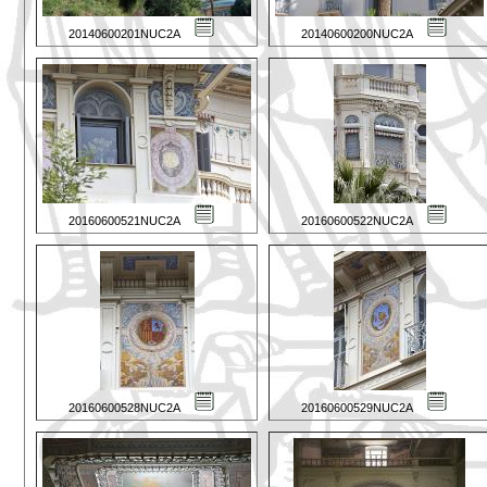
20140600201NUC2A
20140600200NUC2A
20160600521NUC2A
20160600522NUC2A
20160600528NUC2A
20160600529NUC2A