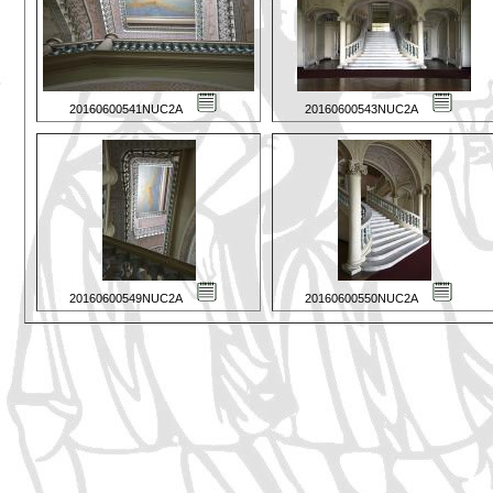
20160600541NUC2A
20160600543NUC2A
20160600549NUC2A
20160600550NUC2A