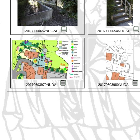
20160600652NUC2A
20160600654NUC2A
20170603979NUDA
20170603980NUDA