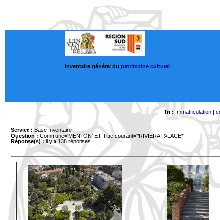
Inventaire général du
patrimoine culturel
Tri :
Immatriculation
|
c
Service :
Base Inventaire
Question :
Commune='MENTON'
ET Titre courant='*RIVIERA PALACE*'
Réponse(s) :
il y a 138 réponses