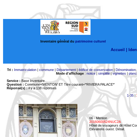
Inventaire général du
patrimoine culturel
Accueil |
Ident
Tri :
Immatriculation
|
commune
|
Département
|
édifice de conservation
|
Dénomination
Mode d'affichage
:
notice
|
simplifié
|
vignettes
|
planc
Service :
Base Inventaire
Question :
Commune='MENTON'
ET Titre courant='*RIVIERA PALACE*'
Réponse(s) :
il y a 138 réponses
1-35
|
06 - Menton
20160600524NUC2A
Hôtel de voyageurs dit Hôtel Co
Elévations ouest. Détail.