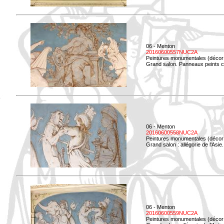
06 - Menton
20160600557NUC2A
Peintures monumentales (décor i
Grand salon. Panneaux peints co
06 - Menton
20160600558NUC2A
Peintures monumentales (décor i
Grand salon : allégorie de l'Asie.
06 - Menton
20160600559NUC2A
Peintures monumentales (décor i