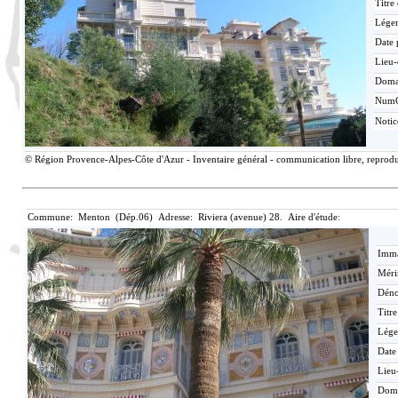
Titre
Lége
Date 
Lieu-
Doma
Num
Noti
© Région Provence-Alpes-Côte d'Azur - Inventaire général - communication libre, reproduc
Commune: Menton (Dép.06) Adresse: Riviera (avenue) 28. Aire d'étude:
Imma
Méri
Déno
Titr
Lége
Date
Lieu
Dom