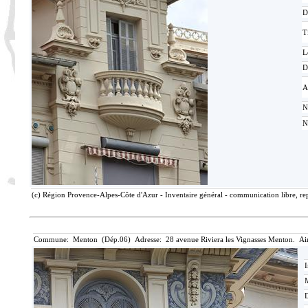
D
T
L
D
A
N
N
(c) Région Provence-Alpes-Côte d'Azur - Inventaire général - communication libre, rep
Commune: Menton (Dép.06) Adresse: 28 avenue Riviera les Vignasses Menton. Ai
I
M