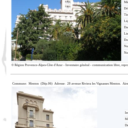
Mé
Dé
Tit
Lé
Da
Lie
Do
N
No
© Région Provence-Alpes-Côte d'Azur - Inventaire général - communication libre, reprod
Commune: Menton (Dép.06) Adresse: 28 avenue Riviera les Vignasses Menton. Aire
Im
Mé
Dé