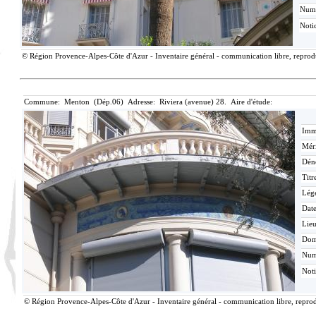
Num
Noti
© Région Provence-Alpes-Côte d'Azur - Inventaire général - communication libre, reproduc
Commune: Menton (Dép.06) Adresse: Riviera (avenue) 28. Aire d'étude:
Imma
Méri
Dén
Titr
Lég
Date
Lieu
Dom
Nu
Not
© Région Provence-Alpes-Côte d'Azur - Inventaire général - communication libre, reprodu