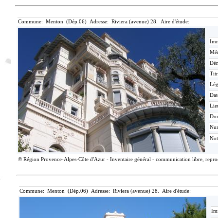
Commune: Menton (Dép.06) Adresse: Riviera (avenue) 28. Aire d'étude:
Imm
Mér
Dén
Tit
Lé
Dat
Lie
Do
Nu
Not
© Région Provence-Alpes-Côte d'Azur - Inventaire général - communication libre, reprodu
Commune: Menton (Dép.06) Adresse: Riviera (avenue) 28. Aire d'étude:
Im