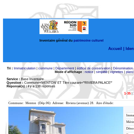
Inventaire général du
patrimoine culturel
Accueil |
Ident
Tri :
Immatriculation
|
commune
|
Département
|
édifice de conservation
|
Dénomination
Mode d'affichage
:
notice
|
simplifié
|
vignettes
|
planc
Service :
Base Inventaire
Question :
Commune='MENTON'
ET Titre courant='*RIVIERA PALACE*'
Réponse(s) :
il y a 138 réponses
1-35
|
Commune: Menton (Dép.06) Adresse: Riviera (avenue) 28. Aire d'étude:
Immat
Mérim
Déno