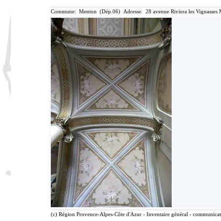
Commune: Menton (Dép.06) Adresse: 28 avenue Riviera les Vignasses 
(c) Région Provence-Alpes-Côte d'Azur - Inventaire général - communicatio