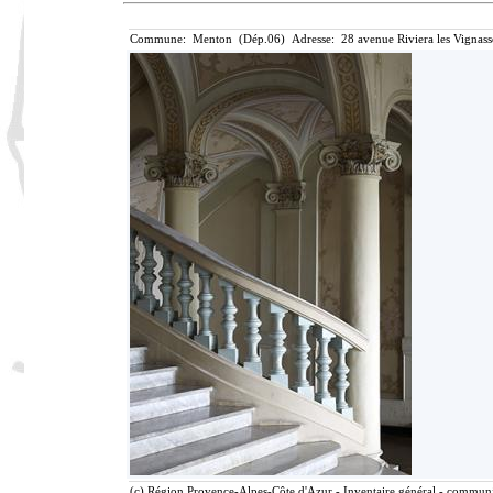
Commune: Menton (Dép.06) Adresse: 28 avenue Riviera les Vignass
(c) Région Provence-Alpes-Côte d'Azur - Inventaire général - communic