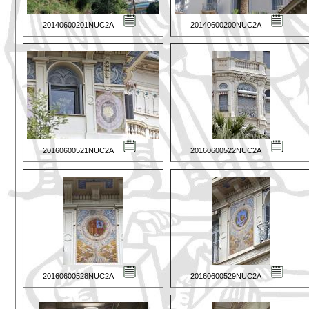
20140600201NUC2A
20140600200NUC2A
20160600521NUC2A
20160600522NUC2A
20160600528NUC2A
20160600529NUC2A