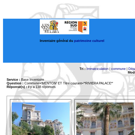
Inventaire général du
patrimoine culturel
Tri :
Immatriculation
|
commune
|
Dép
Mode
Service :
Base Inventaire
Question :
Commune='MENTON'
ET Titre courant='*RIVIERA PALACE*'
Réponse(s) :
il y a 138 réponses