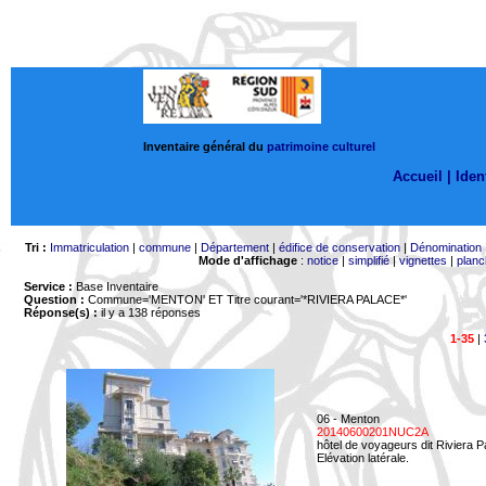
Inventaire général du
patrimoine culturel
Accueil |
Ident
Tri :
Immatriculation
|
commune
|
Département
|
édifice de conservation
|
Dénomination
Mode d'affichage
:
notice
|
simplifié
|
vignettes
|
planc
Service :
Base Inventaire
Question :
Commune='MENTON'
ET Titre courant='*RIVIERA PALACE*'
Réponse(s) :
il y a 138 réponses
1-35
|
06 - Menton
20140600201NUC2A
hôtel de voyageurs dit Riviera 
Elévation latérale.