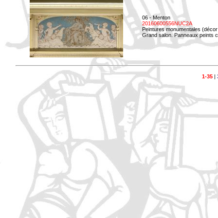
06 - Menton
20160600556NUC2A
Peintures monumentales (décor i
Grand salon. Panneaux peints co
1-35
|