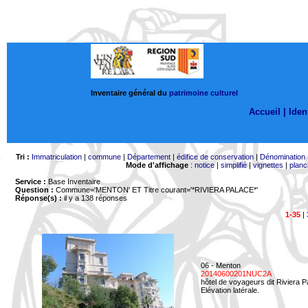
Inventaire général du
patrimoine culturel
Accueil |
Ident
Tri :
Immatriculation
|
commune
|
Département
|
édifice de conservation
|
Dénomination
Mode d'affichage
:
notice
|
simplifié
|
vignettes
|
planc
Service :
Base Inventaire
Question :
Commune='MENTON'
ET Titre courant='*RIVIERA PALACE*'
Réponse(s) :
il y a 138 réponses
1-35
|
06 - Menton
20140600201NUC2A
hôtel de voyageurs dit Riviera 
Elévation latérale.