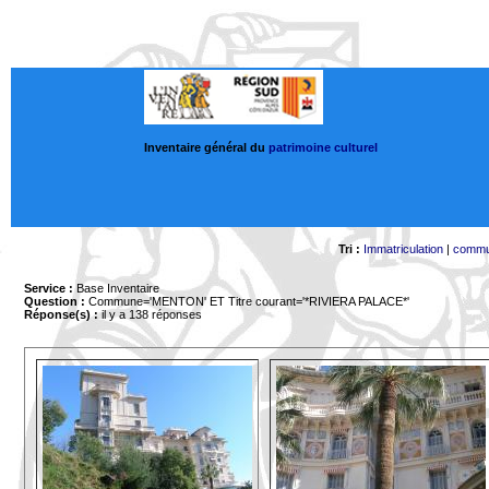
Inventaire général du
patrimoine culturel
Tri :
Immatriculation
|
comm
Service :
Base Inventaire
Question :
Commune='MENTON'
ET Titre courant='*RIVIERA PALACE*'
Réponse(s) :
il y a 138 réponses