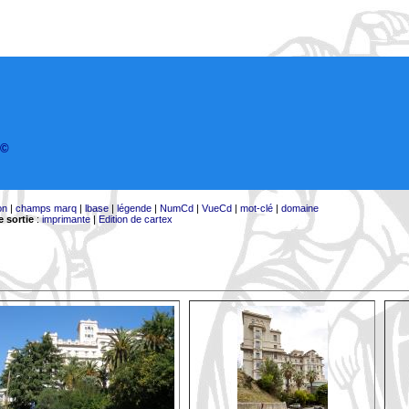
©
on
|
champs marq
|
lbase
|
légende
|
NumCd
|
VueCd
|
mot-clé
|
domaine
 sortie
:
imprimante
|
Edition de cartex