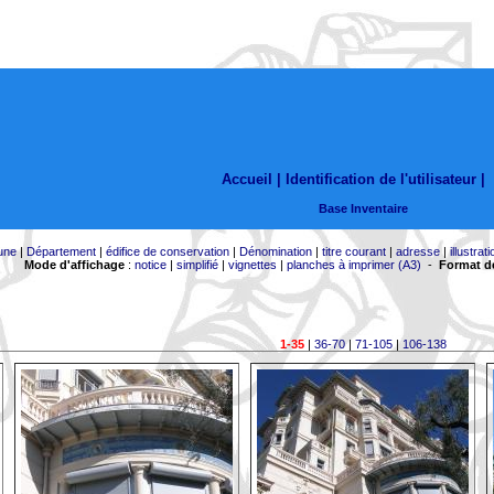
Accueil |
Identification de l'utilisateur
|
Base Inventaire
une
|
Département
|
édifice de conservation
|
Dénomination
|
titre courant
|
adresse
|
illustrati
Mode d'affichage
:
notice
|
simplifié
|
vignettes
|
planches à imprimer (A3)
-
Format de
1-35
|
36-70
|
71-105
|
106-138