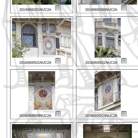
20140600201NUC2A
20140600200NUC2A
20160600521NUC2A
20160600522NUC2A
20160600528NUC2A
20160600529NUC2A