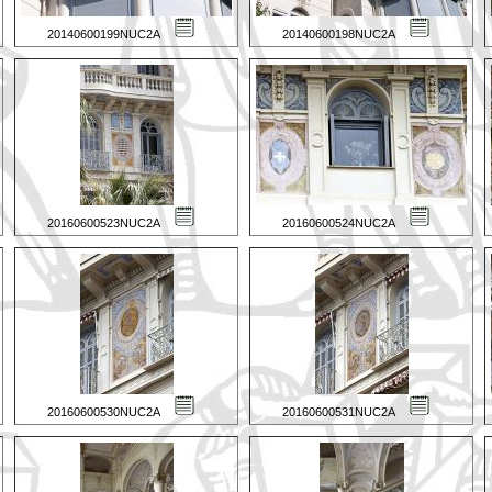
20140600199NUC2A
20140600198NUC2A
20160600523NUC2A
20160600524NUC2A
20160600530NUC2A
20160600531NUC2A