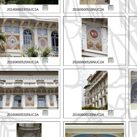
20140600197NUC2A
20160600519NUC2A
20160600525NUC2A
20160600526NUC2A
20160600532NUC2A
20160600533NUC2A