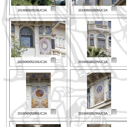
20140600201NUC2A
20140600200NUC2A
20160600521NUC2A
20160600522NUC2A
20160600528NUC2A
20160600529NUC2A