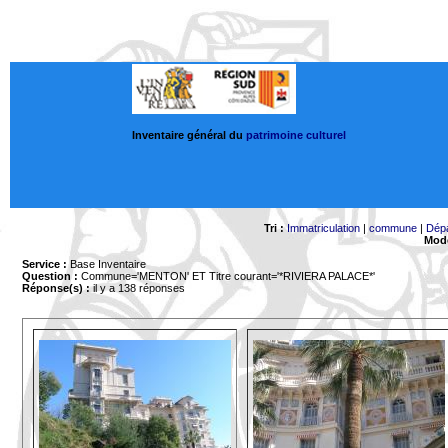
Inventaire général du
patrimoine culturel
Tri :
Immatriculation
|
commune
|
Dép
Mode
Service :
Base Inventaire
Question :
Commune='MENTON'
ET Titre courant='*RIVIERA PALACE*'
Réponse(s) :
il y a 138 réponses