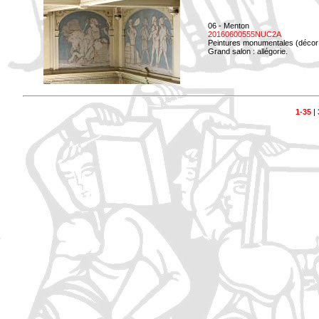
06 - Menton
20160600555NUC2A
Peintures monumentales (décor i
Grand salon : allégorie.
1-35
|