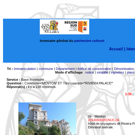
Inventaire général du
patrimoine culturel
Accueil |
Ident
Tri :
Immatriculation
|
commune
|
Département
|
édifice de conservation
|
Dénomination
Mode d'affichage
:
notice
|
simplifié
|
vignettes
|
planc
Service :
Base Inventaire
Question :
Commune='MENTON'
ET Titre courant='*RIVIERA PALACE*'
Réponse(s) :
il y a 138 réponses
1-35
|
06 - Menton
20140600201NUC2A
hôtel de voyageurs dit Riviera 
Elévation latérale.