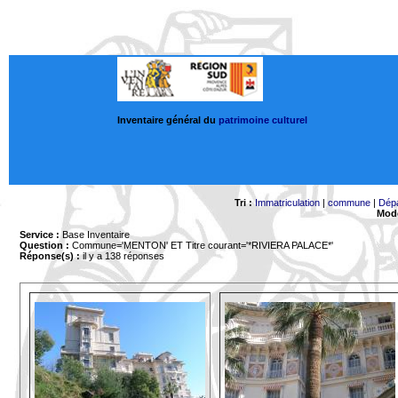
Inventaire général du
patrimoine culturel
Tri :
Immatriculation
|
commune
|
Dép
Mode
Service :
Base Inventaire
Question :
Commune='MENTON'
ET Titre courant='*RIVIERA PALACE*'
Réponse(s) :
il y a 138 réponses