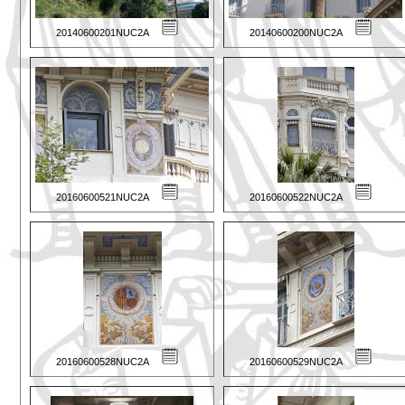
20140600201NUC2A
20140600200NUC2A
20160600521NUC2A
20160600522NUC2A
20160600528NUC2A
20160600529NUC2A