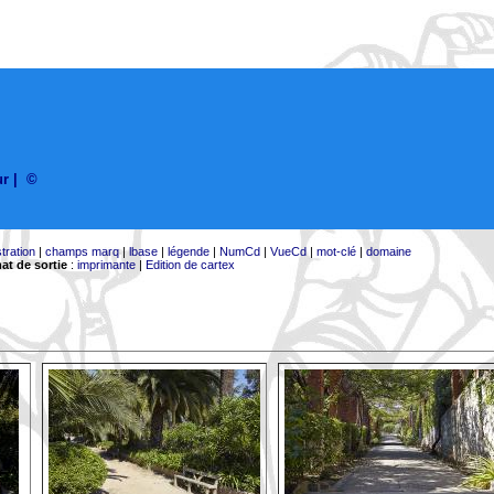
ur
|
©
stration
|
champs marq
|
lbase
|
légende
|
NumCd
|
VueCd
|
mot-clé
|
domaine
at de sortie
:
imprimante
|
Edition de cartex