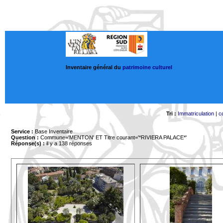
Inventaire général du
patrimoine culturel
Tri :
Immatriculation
|
c
Service :
Base Inventaire
Question :
Commune='MENTON'
ET Titre courant='*RIVIERA PALACE*'
Réponse(s) :
il y a 138 réponses