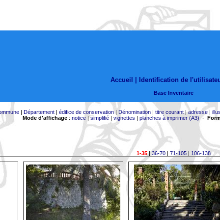
Accueil |
Identification de l'utilisate
Base Inventaire
ommune
|
Département
|
édifice de conservation
|
Dénomination
|
titre courant
|
adresse
|
illu
Mode d'affichage
:
notice
|
simplifié
|
vignettes
|
planches à imprimer (A3)
-
Form
1-35
|
36-70
|
71-105
|
106-138