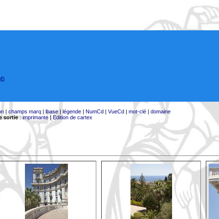
©
on
|
champs marq
|
lbase
|
légende
|
NumCd
|
VueCd
|
mot-clé
|
domaine
 sortie
:
imprimante
|
Edition de cartex