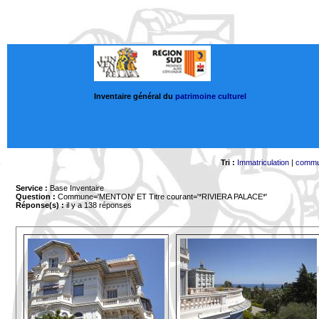
Inventaire général du
patrimoine culturel
Tri :
Immatriculation
|
comm
Service :
Base Inventaire
Question :
Commune='MENTON'
ET Titre courant='*RIVIERA PALACE*'
Réponse(s) :
il y a 138 réponses