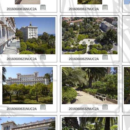
20160600616NUC2A
20160600617NUC2A
20160600623NUC2A
20160600625NUC2A
20160600631NUC2A
20160600632NUC2A