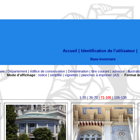
Accueil |
Identification de l'utilisateur
|
Base Inventaire
une
|
Département
|
édifice de conservation
|
Dénomination
|
titre courant
|
adresse
|
illustrati
Mode d'affichage
:
notice
|
simplifié
|
vignettes
|
planches à imprimer (A3)
-
Format de
1-35
|
36-70
|
71-105
|
106-138