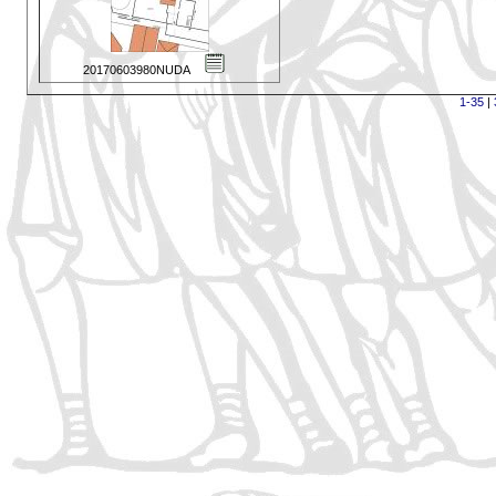
20170603980NUDA
1-35
|