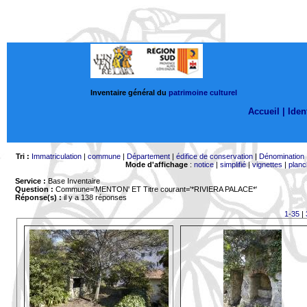
Inventaire général du
patrimoine culturel
Accueil |
Ident
Tri :
Immatriculation
|
commune
|
Département
|
édifice de conservation
|
Dénomination
Mode d'affichage
:
notice
|
simplifié
|
vignettes
|
planc
Service :
Base Inventaire
Question :
Commune='MENTON'
ET Titre courant='*RIVIERA PALACE*'
Réponse(s) :
il y a 138 réponses
1-35
|