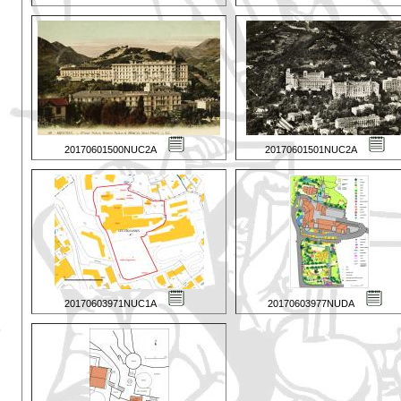
20170601500NUC2A
20170601501NUC2A
20170603971NUC1A
20170603977NUDA