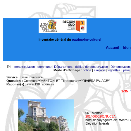
Inventaire général du
patrimoine culturel
Accueil |
Ident
Tri :
Immatriculation
|
commune
|
Département
|
édifice de conservation
|
Dénomination
Mode d'affichage
:
notice
|
simplifié
|
vignettes
|
planc
Service :
Base Inventaire
Question :
Commune='MENTON'
ET Titre courant='*RIVIERA PALACE*'
Réponse(s) :
il y a 138 réponses
1-35
|
06 - Menton
20140600201NUC2A
hôtel de voyageurs dit Riviera 
Elévation latérale.