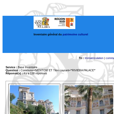
Inventaire général du
patrimoine culturel
Tri :
Immatriculation
|
comm
Service :
Base Inventaire
Question :
Commune='MENTON'
ET Titre courant='*RIVIERA PALACE*'
Réponse(s) :
il y a 138 réponses