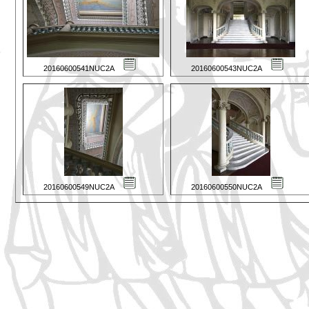
20160600541NUC2A
20160600543NUC2A
20160600549NUC2A
20160600550NUC2A