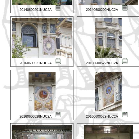
20140600201NUC2A
20140600200NUC2A
20160600521NUC2A
20160600522NUC2A
20160600528NUC2A
20160600529NUC2A