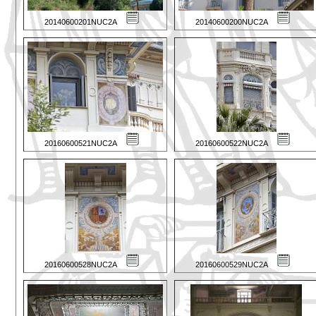
20140600201NUC2A
20140600200NUC2A
20160600521NUC2A
20160600522NUC2A
20160600528NUC2A
20160600529NUC2A