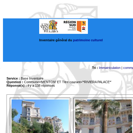
Inventaire général du
patrimoine culturel
Tri :
Immatriculation
|
comm
Service :
Base Inventaire
Question :
Commune='MENTON'
ET Titre courant='*RIVIERA PALACE*'
Réponse(s) :
il y a 138 réponses