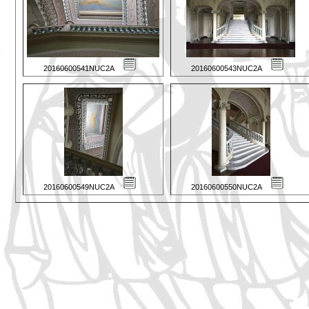
20160600541NUC2A
20160600543NUC2A
20160600549NUC2A
20160600550NUC2A