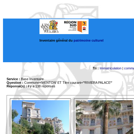
Inventaire général du
patrimoine culturel
Tri :
Immatriculation
|
comm
Service :
Base Inventaire
Question :
Commune='MENTON'
ET Titre courant='*RIVIERA PALACE*'
Réponse(s) :
il y a 138 réponses