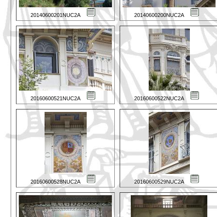
20140600201NUC2A
20140600200NUC2A
20160600521NUC2A
20160600522NUC2A
20160600528NUC2A
20160600529NUC2A