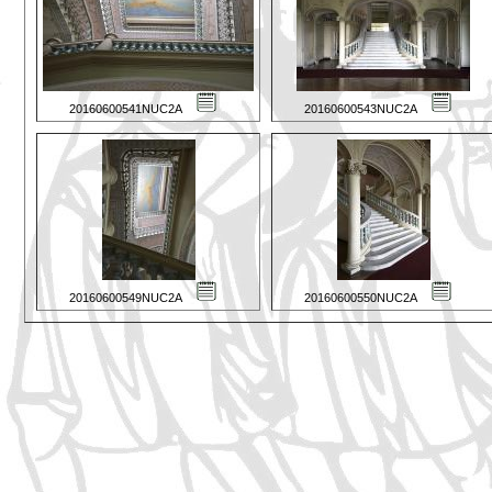
20160600541NUC2A
20160600543NUC2A
20160600549NUC2A
20160600550NUC2A