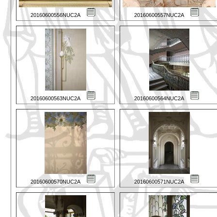
20160600556NUC2A
20160600557NUC2A
20160600563NUC2A
20160600564NUC2A
20160600570NUC2A
20160600571NUC2A