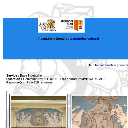
Inventaire général du
patrimoine culturel
Tri :
Immatriculation
|
comm
Service :
Base Inventaire
Question :
Commune='MENTON'
ET Titre courant='*RIVIERA PALACE*'
Réponse(s) :
il y a 138 réponses