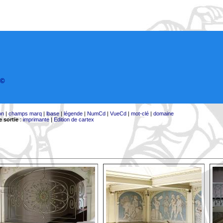
©
on
|
champs marq
|
lbase
|
légende
|
NumCd
|
VueCd
|
mot-clé
|
domaine
 sortie
:
imprimante
|
Edition de cartex