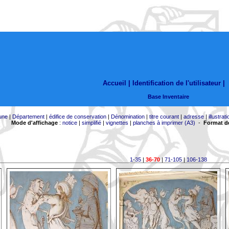
Accueil |
Identification de l'utilisateur
|
Base Inventaire
une
|
Département
|
édifice de conservation
|
Dénomination
|
titre courant
|
adresse
|
illustrati
Mode d'affichage
:
notice
|
simplifié
|
vignettes
|
planches à imprimer (A3)
-
Format de
1-35
|
36-70
|
71-105
|
106-138