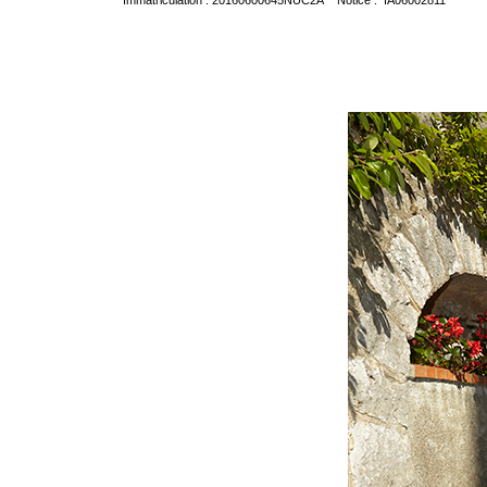
Immatriculation : 20160600645NUC2A Notice : IA06002811