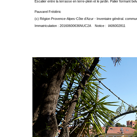
Escalier entre la terrasse en terre-plein et le jardin. Palier formant be
Pauvarel Frédéric
(c) Région Provence-Alpes-Côte d'Azur - Inventaire général. communic
Immatriculation : 20160600636NUC2A Notice : IA06002811