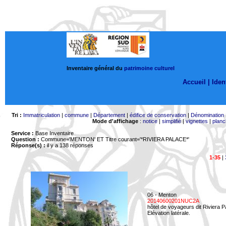
Inventaire général du
patrimoine culturel
Accueil |
Ident
Tri :
Immatriculation
|
commune
|
Département
|
édifice de conservation
|
Dénomination
Mode d'affichage
:
notice
|
simplifié
|
vignettes
|
planc
Service :
Base Inventaire
Question :
Commune='MENTON'
ET Titre courant='*RIVIERA PALACE*'
Réponse(s) :
il y a 138 réponses
1-35
|
06 - Menton
20140600201NUC2A
hôtel de voyageurs dit Riviera 
Elévation latérale.