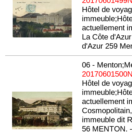
20170601499
Hôtel de voyag
immeuble;Hôtel
actuellement 
La Côte d'Azur
d'Azur 259 Men
06 - Menton;M
20170601500
Hôtel de voyag
immeuble;Hôtel
actuellement i
Cosmopolitain,
immeuble dit R
56 MENTON. - W