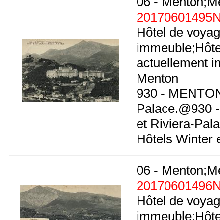
06 - Menton;M
20170601495
Hôtel de voyag
immeuble;Hôtel
actuellement i
Menton
930 - MENTON. 
Palace.@930 -
et Riviera-Pa
Hôtels Winter 
06 - Menton;M
20170601496
Hôtel de voyag
immeuble;Hôtel