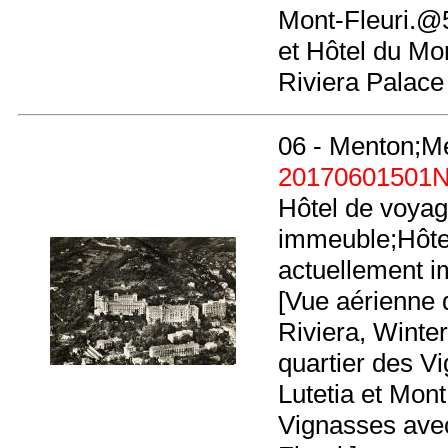
Mont-Fleuri.@
et Hôtel du M
Riviera Palace 
06 - Menton;M
20170601501
Hôtel de voyag
immeuble;Hôtel
actuellement i
[Vue aérienne 
Riviera, Winter
quartier des Vi
Lutetia et Mon
Vignasses avec 