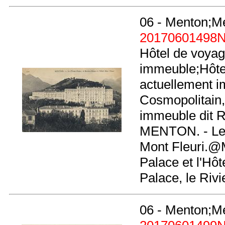
06 - Menton;M
20170601498
Hôtel de voyag
immeuble;Hôtel
actuellement i
Cosmopolitain,
immeuble dit R
MENTON. - Le W
Mont Fleuri.@
Palace et l'Hô
Palace, le Rivi
06 - Menton;M