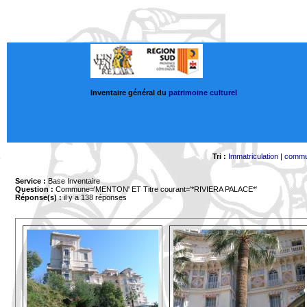
Inventaire général du
patrimoine culturel
Tri :
Immatriculation
|
comm
Service :
Base Inventaire
Question :
Commune='MENTON'
ET Titre courant='*RIVIERA PALACE*'
Réponse(s) :
il y a 138 réponses