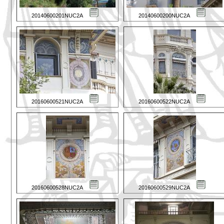
20140600201NUC2A
20140600200NUC2A
20160600521NUC2A
20160600522NUC2A
20160600528NUC2A
20160600529NUC2A