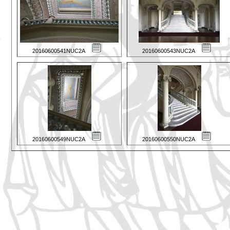
20160600541NUC2A
20160600543NUC2A
20160600549NUC2A
20160600550NUC2A