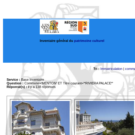
Inventaire général du
patrimoine culturel
Tri :
Immatriculation
|
comm
Service :
Base Inventaire
Question :
Commune='MENTON'
ET Titre courant='*RIVIERA PALACE*'
Réponse(s) :
il y a 138 réponses