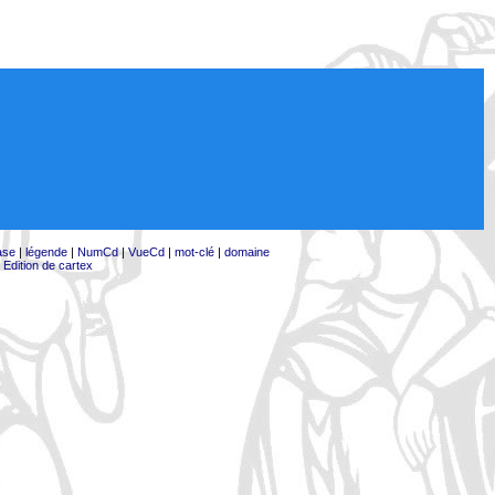
ase
|
légende
|
NumCd
|
VueCd
|
mot-clé
|
domaine
|
Edition de cartex