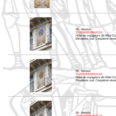
06 - Menton
20160600529NUC2A
Hôtel de voyageurs dit Hôtel Co
Elévations sud. Cinquième nivea
06 - Menton
20160600530NUC2A
Hôtel de voyageurs dit Hôtel Co
Elévations sud. Cinquième nive
06 - Menton
20160600531NUC2A