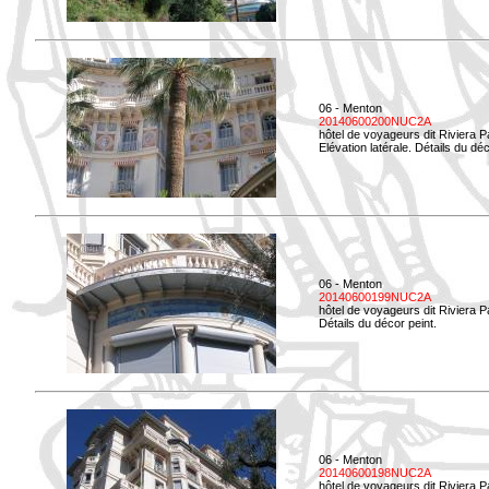
06 - Menton
20140600200NUC2A
hôtel de voyageurs dit Riviera 
Elévation latérale. Détails du déc
06 - Menton
20140600199NUC2A
hôtel de voyageurs dit Riviera 
Détails du décor peint.
06 - Menton
20140600198NUC2A
hôtel de voyageurs dit Riviera 