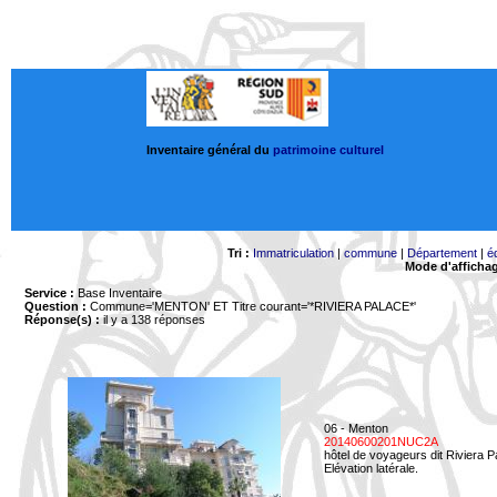
Inventaire général du
patrimoine culturel
Tri :
Immatriculation
|
commune
|
Département
|
é
Mode d'afficha
Service :
Base Inventaire
Question :
Commune='MENTON'
ET Titre courant='*RIVIERA PALACE*'
Réponse(s) :
il y a 138 réponses
06 - Menton
20140600201NUC2A
hôtel de voyageurs dit Riviera 
Elévation latérale.