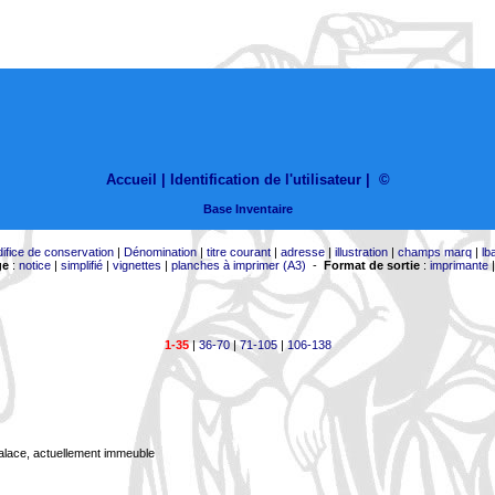
Accueil |
Identification de l'utilisateur
|
©
Base Inventaire
difice de conservation
|
Dénomination
|
titre courant
|
adresse
|
illustration
|
champs marq
|
lb
ge
:
notice
|
simplifié
|
vignettes
|
planches à imprimer (A3)
-
Format de sortie
:
imprimante
1-35
|
36-70
|
71-105
|
106-138
Palace, actuellement immeuble