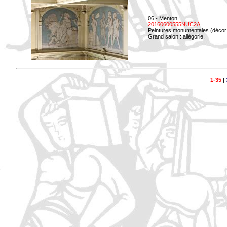
06 - Menton
20160600555NUC2A
Peintures monumentales (décor i
Grand salon : allégorie.
1-35
|