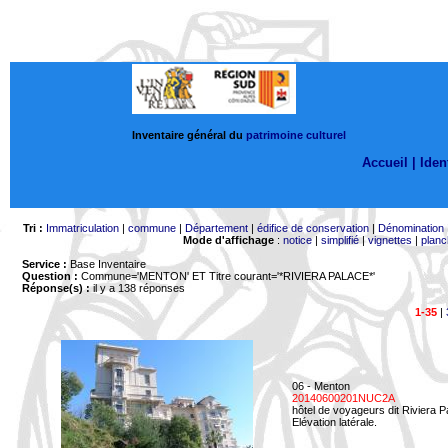
Inventaire général du
patrimoine culturel
Accueil |
Ident
Tri :
Immatriculation
|
commune
|
Département
|
édifice de conservation
|
Dénomination
Mode d'affichage
:
notice
|
simplifié
|
vignettes
|
planc
Service :
Base Inventaire
Question :
Commune='MENTON'
ET Titre courant='*RIVIERA PALACE*'
Réponse(s) :
il y a 138 réponses
1-35
|
06 - Menton
20140600201NUC2A
hôtel de voyageurs dit Riviera 
Elévation latérale.