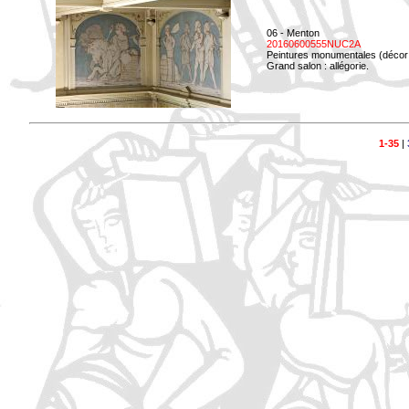
06 - Menton
20160600555NUC2A
Peintures monumentales (décor i
Grand salon : allégorie.
1-35
|