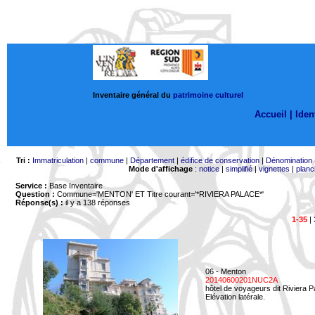
Inventaire général du
patrimoine culturel
Accueil |
Ident
Tri :
Immatriculation
|
commune
|
Département
|
édifice de conservation
|
Dénomination
Mode d'affichage
:
notice
|
simplifié
|
vignettes
|
planc
Service :
Base Inventaire
Question :
Commune='MENTON'
ET Titre courant='*RIVIERA PALACE*'
Réponse(s) :
il y a 138 réponses
1-35
|
06 - Menton
20140600201NUC2A
hôtel de voyageurs dit Riviera 
Elévation latérale.