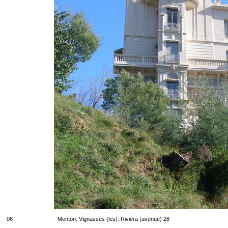
06
Menton. Vignasses (les). Riviera (avenue) 28