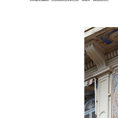
Immatriculation : 20160600529NUC2A Notice : IA06002615