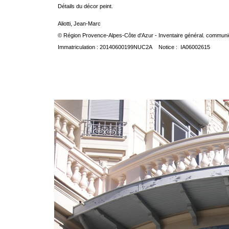
Détails du décor peint.
Aliotti, Jean-Marc
© Région Provence-Alpes-Côte d'Azur - Inventaire général. communica
Immatriculation : 20140600199NUC2A Notice : IA06002615