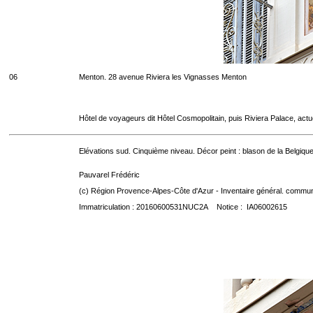
06
Menton. 28 avenue Riviera les Vignasses Menton
Hôtel de voyageurs dit Hôtel Cosmopolitain, puis Riviera Palace, act
Elévations sud. Cinquième niveau. Décor peint : blason de la Belgique
Pauvarel Frédéric
(c) Région Provence-Alpes-Côte d'Azur - Inventaire général. communic
Immatriculation : 20160600531NUC2A Notice : IA06002615