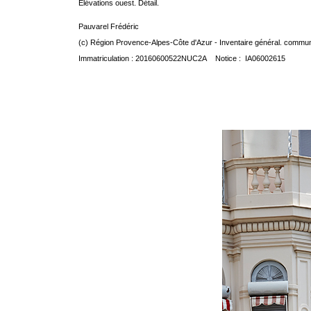
Elévations ouest. Détail.
Pauvarel Frédéric
(c) Région Provence-Alpes-Côte d'Azur - Inventaire général. communic
Immatriculation : 20160600522NUC2A Notice : IA06002615