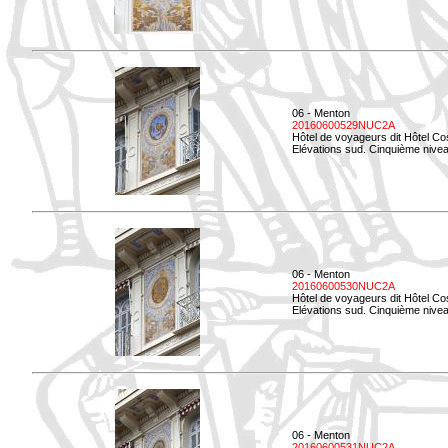
06 - Menton
20160600529NUC2A
Hôtel de voyageurs dit Hôtel Co
Elévations sud. Cinquième nivea
06 - Menton
20160600530NUC2A
Hôtel de voyageurs dit Hôtel Co
Elévations sud. Cinquième nive
06 - Menton
20160600531NUC2A