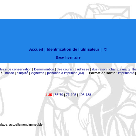
Accueil |
Identification de l'utilisateur
|
©
Base Inventaire
difice de conservation
|
Dénomination
|
titre courant
|
adresse
|
illustration
|
champs marq
|
lb
ge
:
notice
|
simplifié
|
vignettes
|
planches à imprimer (A3)
-
Format de sortie
:
imprimante
1-35
|
36-70
|
71-105
|
106-138
Palace, actuellement immeuble