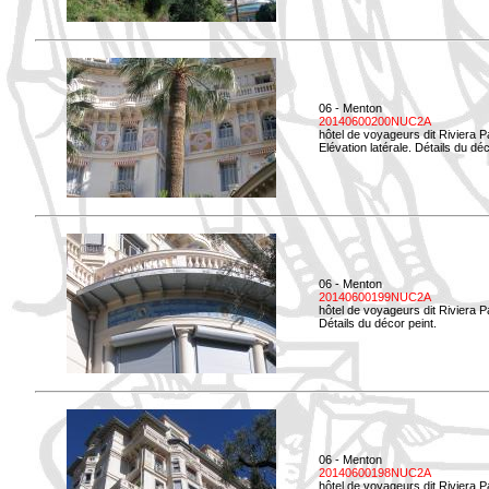
06 - Menton
20140600200NUC2A
hôtel de voyageurs dit Riviera 
Elévation latérale. Détails du déc
06 - Menton
20140600199NUC2A
hôtel de voyageurs dit Riviera 
Détails du décor peint.
06 - Menton
20140600198NUC2A
hôtel de voyageurs dit Riviera 