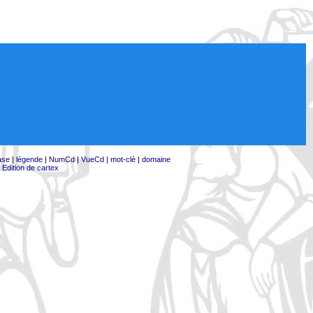
ase
|
légende
|
NumCd
|
VueCd
|
mot-clé
|
domaine
|
Edition de cartex