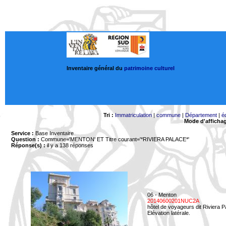
Inventaire général du
patrimoine culturel
Tri :
Immatriculation
|
commune
|
Département
|
é
Mode d'afficha
Service :
Base Inventaire
Question :
Commune='MENTON'
ET Titre courant='*RIVIERA PALACE*'
Réponse(s) :
il y a 138 réponses
06 - Menton
20140600201NUC2A
hôtel de voyageurs dit Riviera 
Elévation latérale.