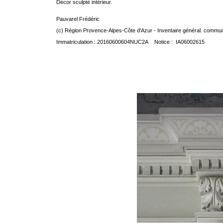
Décor sculpté intérieur.
Pauvarel Frédéric
(c) Région Provence-Alpes-Côte d'Azur - Inventaire général. communic
Immatriculation : 20160600604NUC2A Notice : IA06002615