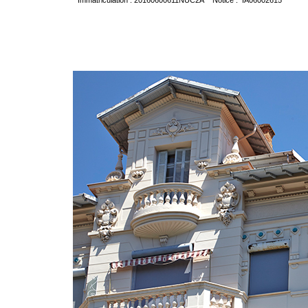
Immatriculation : 20160600611NUC2A Notice : IA06002615