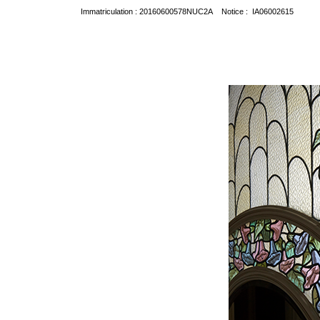
Immatriculation : 20160600578NUC2A Notice : IA06002615