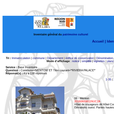
Inventaire général du
patrimoine culturel
Accueil |
Ident
Tri :
Immatriculation
|
commune
|
Département
|
édifice de conservation
|
Dénomination
Mode d'affichage
:
notice
|
simplifié
|
vignettes
|
planc
Service :
Base Inventaire
Question :
Commune='MENTON'
ET Titre courant='*RIVIERA PALACE*'
Réponse(s) :
il y a 138 réponses
1-35
|
06 - Menton
20160600611NUC2A
Hôtel de voyageurs dit Hôtel Co
Elévations ouest. Parties hautes