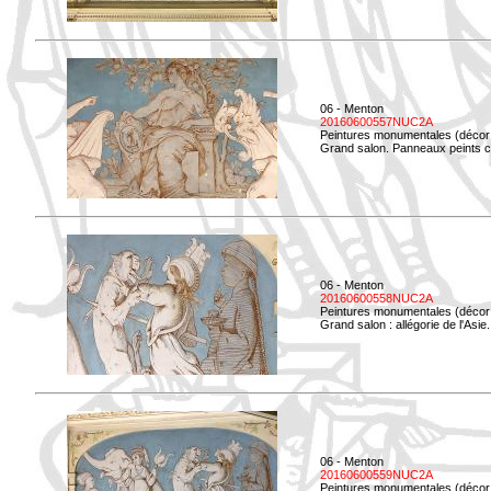
06 - Menton
20160600557NUC2A
Peintures monumentales (décor i
Grand salon. Panneaux peints co
06 - Menton
20160600558NUC2A
Peintures monumentales (décor i
Grand salon : allégorie de l'Asie.
06 - Menton
20160600559NUC2A
Peintures monumentales (décor i