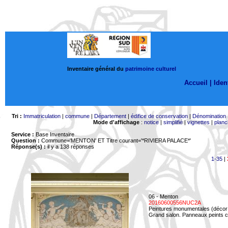
Inventaire général du
patrimoine culturel
Accueil |
Ident
Tri :
Immatriculation
|
commune
|
Département
|
édifice de conservation
|
Dénomination
Mode d'affichage
:
notice
|
simplifié
|
vignettes
|
planc
Service :
Base Inventaire
Question :
Commune='MENTON'
ET Titre courant='*RIVIERA PALACE*'
Réponse(s) :
il y a 138 réponses
1-35
|
06 - Menton
20160600556NUC2A
Peintures monumentales (décor i
Grand salon. Panneaux peints co