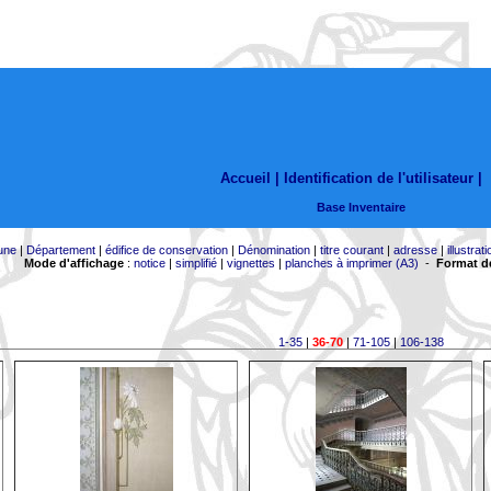
Accueil |
Identification de l'utilisateur
|
Base Inventaire
une
|
Département
|
édifice de conservation
|
Dénomination
|
titre courant
|
adresse
|
illustrati
Mode d'affichage
:
notice
|
simplifié
|
vignettes
|
planches à imprimer (A3)
-
Format de
1-35
|
36-70
|
71-105
|
106-138