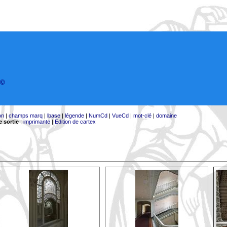
©
on
|
champs marq
|
lbase
|
légende
|
NumCd
|
VueCd
|
mot-clé
|
domaine
 sortie
:
imprimante
|
Edition de cartex