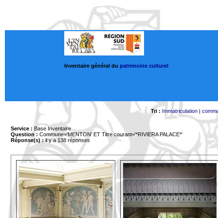
Inventaire général du
patrimoine culturel
Tri :
Immatriculation
|
comm
Service :
Base Inventaire
Question :
Commune='MENTON'
ET Titre courant='*RIVIERA PALACE*'
Réponse(s) :
il y a 138 réponses