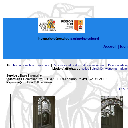
Inventaire général du
patrimoine culturel
Accueil |
Ident
Tri :
Immatriculation
|
commune
|
Département
|
édifice de conservation
|
Dénomination
Mode d'affichage
:
notice
|
simplifié
|
vignettes
|
planc
Service :
Base Inventaire
Question :
Commune='MENTON'
ET Titre courant='*RIVIERA PALACE*'
Réponse(s) :
il y a 138 réponses
1-35
|