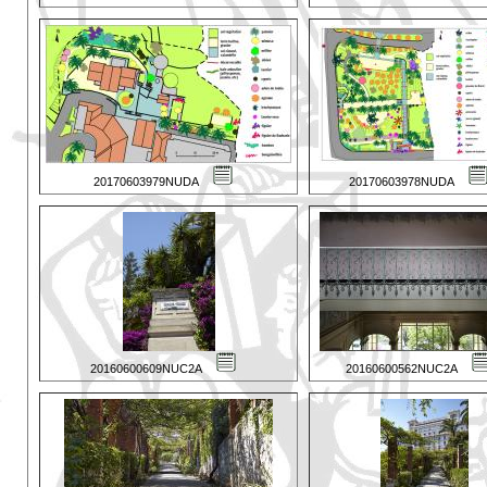
20170603979NUDA
20170603978NUDA
20160600609NUC2A
20160600562NUC2A