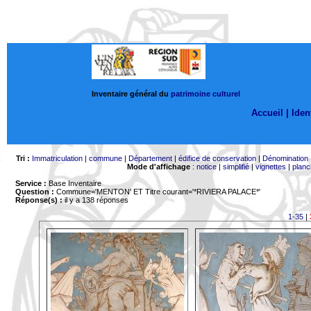
Inventaire général du
patrimoine culturel
Accueil |
Ident
Tri :
Immatriculation
|
commune
|
Département
|
édifice de conservation
|
Dénomination
Mode d'affichage
:
notice
|
simplifié
|
vignettes
|
planc
Service :
Base Inventaire
Question :
Commune='MENTON'
ET Titre courant='*RIVIERA PALACE*'
Réponse(s) :
il y a 138 réponses
1-35
|