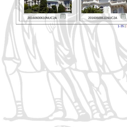
20160600610NUC2A
20160600611NUC2A
1-35
|