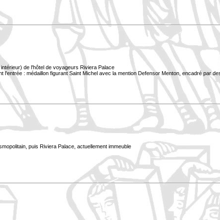
ntérieur) de l'hôtel de voyageurs Riviera Palace
t l'entrée : médaillon figurant Saint Michel avec la mention Defensor Menton, encadré par des
smopolitain, puis Riviera Palace, actuellement immeuble