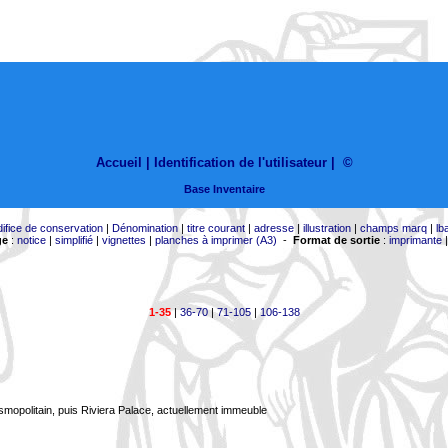
Accueil |
Identification de l'utilisateur
|
©
Base Inventaire
difice de conservation
|
Dénomination
|
titre courant
|
adresse
|
illustration
|
champs marq
|
lb
ge
:
notice
|
simplifié
|
vignettes
|
planches à imprimer (A3)
-
Format de sortie
:
imprimante
1-35
|
36-70
|
71-105
|
106-138
smopolitain, puis Riviera Palace, actuellement immeuble