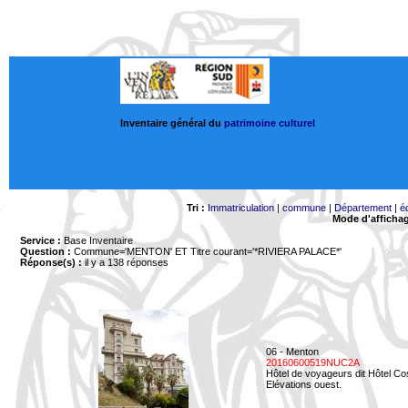
Inventaire général du
patrimoine culturel
Tri :
Immatriculation
|
commune
|
Département
|
é
Mode d'afficha
Service :
Base Inventaire
Question :
Commune='MENTON'
ET Titre courant='*RIVIERA PALACE*'
Réponse(s) :
il y a 138 réponses
06 - Menton
20160600519NUC2A
Hôtel de voyageurs dit Hôtel Co
Elévations ouest.