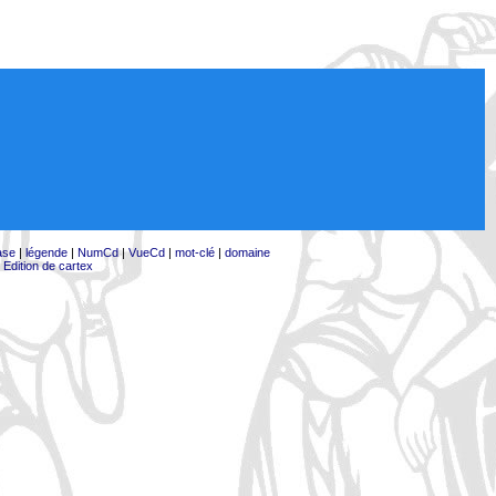
ase
|
légende
|
NumCd
|
VueCd
|
mot-clé
|
domaine
|
Edition de cartex