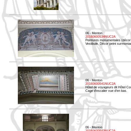
06 - Menton
20160600534NUC2A
Peintures monumentales (décor i
Vestibule. Décor peint surmontan
06 - Menton
20160600541NUC2A
Hôtel de voyageurs dit Hôtel Co
Cage d'escalier vue d'en bas.
06 - Menton
20160600543NUC2A