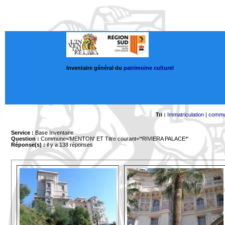
Inventaire général du
patrimoine culturel
Tri :
Immatriculation
|
comm
Service :
Base Inventaire
Question :
Commune='MENTON'
ET Titre courant='*RIVIERA PALACE*'
Réponse(s) :
il y a 138 réponses