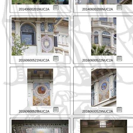
20140600201NUC2A
20140600200NUC2A
20160600521NUC2A
20160600522NUC2A
20160600528NUC2A
20160600529NUC2A