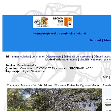
Inventaire général du
patrimoine culturel
Accueil |
Ident
Tri :
Immatriculation
|
commune
|
Département
|
édifice de conservation
|
Dénomination
Mode d'affichage
:
notice
|
simplifié
|
vignettes
|
planc
Service :
Base Inventaire
Question :
Commune='MENTON'
ET Titre courant='*RIVIERA PALACE*'
Réponse(s) :
il y a 138 réponses
1-35
|
Commune: Menton (Dép.06) Adresse: 28 avenue Riviera les Vignasses Menton. Aire d'
Immat
Mérim
Déno