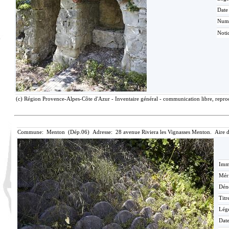
Date
Num
Noti
(c) Région Provence-Alpes-Côte d'Azur - Inventaire général - communication libre, reprod
Commune: Menton (Dép.06) Adresse: 28 avenue Riviera les Vignasses Menton. Aire 
Imma
Méri
Dén
Titr
Lég
Date