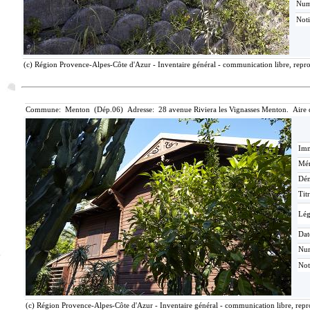
Nu
Not
(c) Région Provence-Alpes-Côte d'Azur - Inventaire général - communication libre, repro
Commune: Menton (Dép.06) Adresse: 28 avenue Riviera les Vignasses Menton. Aire 
Imm
Mér
Dén
Tit
Lé
Dat
Nu
Not
(c) Région Provence-Alpes-Côte d'Azur - Inventaire général - communication libre, repro