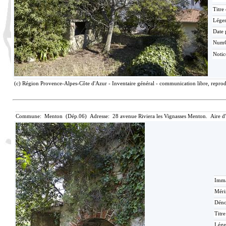
Titre
Lége
Date 
Num
Noti
(c) Région Provence-Alpes-Côte d'Azur - Inventaire général - communication libre, reprodu
Commune: Menton (Dép.06) Adresse: 28 avenue Riviera les Vignasses Menton. Aire d
Imma
Méri
Déno
Titr
Lége