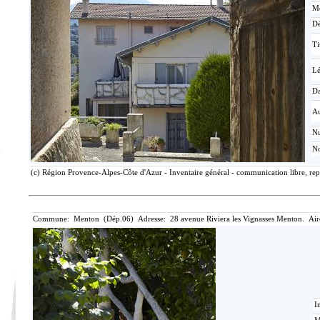
Mé
Dé
Ti
L
Da
Au
N
No
(c) Région Provence-Alpes-Côte d'Azur - Inventaire général - communication libre, rep
Commune: Menton (Dép.06) Adresse: 28 avenue Riviera les Vignasses Menton. Air
I