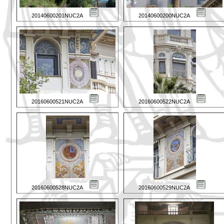
20140600201NUC2A
20140600200NUC2A
20160600521NUC2A
20160600522NUC2A
20160600528NUC2A
20160600529NUC2A