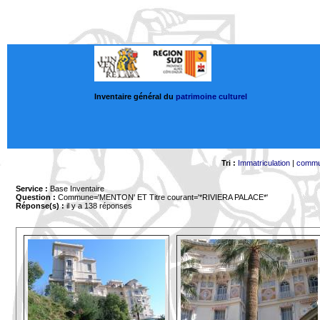
Inventaire général du
patrimoine culturel
Tri :
Immatriculation
|
comm
Service :
Base Inventaire
Question :
Commune='MENTON'
ET Titre courant='*RIVIERA PALACE*'
Réponse(s) :
il y a 138 réponses