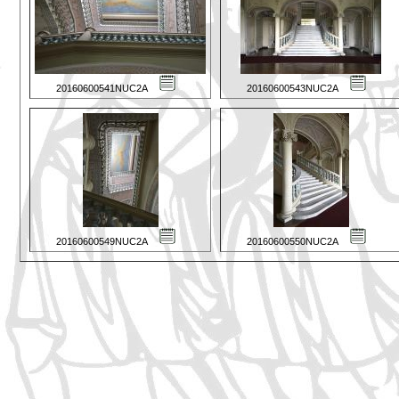
20160600541NUC2A
20160600543NUC2A
20160600549NUC2A
20160600550NUC2A