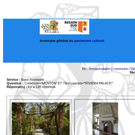
Inventaire général du
patrimoine culturel
Tri :
Immatriculation
|
commune
|
Dé
Mod
Service :
Base Inventaire
Question :
Commune='MENTON'
ET Titre courant='*RIVIERA PALACE*'
Réponse(s) :
il y a 138 réponses