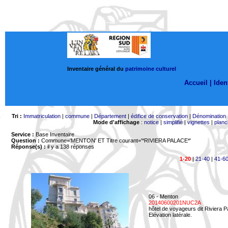
Inventaire général du
patrimoine culturel
Accueil |
Ident
Tri :
Immatriculation
|
commune
|
Département
|
édifice de conservation
|
Dénomination
Mode d'affichage
:
notice
|
simplifié
|
vignettes
|
planc
Service :
Base Inventaire
Question :
Commune='MENTON'
ET Titre courant='*RIVIERA PALACE*'
Réponse(s) :
il y a 138 réponses
1-20
|
21-40
|
41-6
06 - Menton
20140600201NUC2A
hôtel de voyageurs dit Riviera 
Elévation latérale.