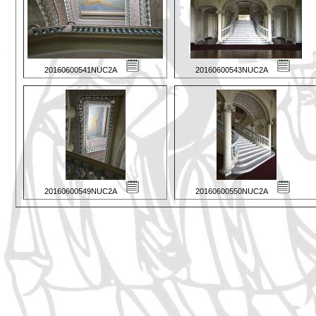
20160600541NUC2A
20160600543NUC2A
20160600549NUC2A
20160600550NUC2A