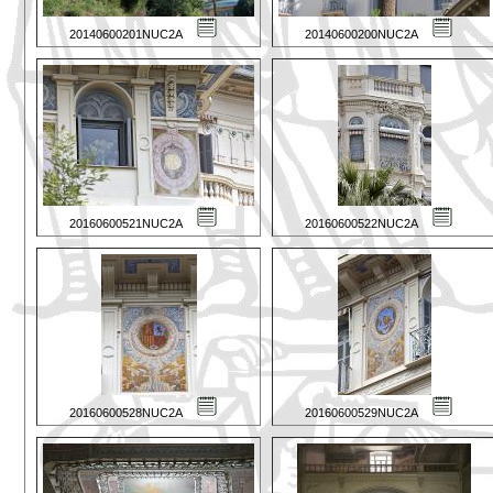
20140600201NUC2A
20140600200NUC2A
20160600521NUC2A
20160600522NUC2A
20160600528NUC2A
20160600529NUC2A