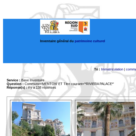
Inventaire général du
patrimoine culturel
Tri :
Immatriculation
|
comm
Service :
Base Inventaire
Question :
Commune='MENTON'
ET Titre courant='*RIVIERA PALACE*'
Réponse(s) :
il y a 138 réponses