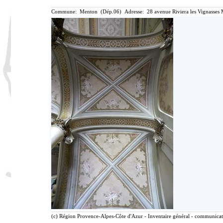
Commune: Menton (Dép.06) Adresse: 28 avenue Riviera les Vignasses 
(c) Région Provence-Alpes-Côte d'Azur - Inventaire général - communicatio