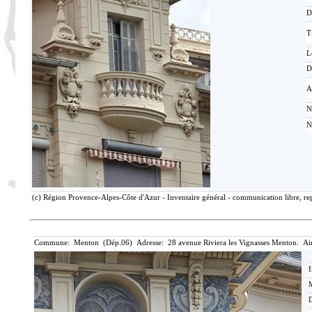
D
T
L
D
A
N
N
(c) Région Provence-Alpes-Côte d'Azur - Inventaire général - communication libre, rep
Commune: Menton (Dép.06) Adresse: 28 avenue Riviera les Vignasses Menton. Ai
I
M