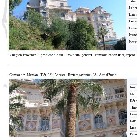
Titre
Lége
Date 
Lieu-
Doma
Num
Noti
© Région Provence-Alpes-Côte d'Azur - Inventaire général - communication libre, reproduc
Commune: Menton (Dép.06) Adresse: Riviera (avenue) 28. Aire d'étude:
Imma
Méri
Déno
Titr
Lége
Date
Lieu
Dom