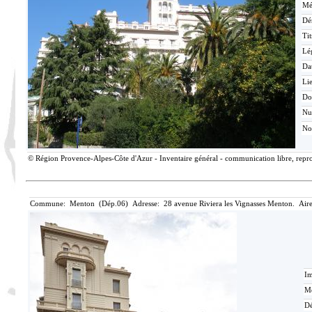
Mé
Dé
Tit
Lé
Da
Lie
Do
N
No
© Région Provence-Alpes-Côte d'Azur - Inventaire général - communication libre, reprod
Commune: Menton (Dép.06) Adresse: 28 avenue Riviera les Vignasses Menton. Aire
Im
Mé
Dé