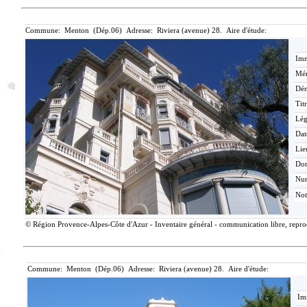
Commune: Menton (Dép.06) Adresse: Riviera (avenue) 28. Aire d'étude:
Imm
Mér
Dén
Tit
Lé
Dat
Lie
Do
Nu
Not
© Région Provence-Alpes-Côte d'Azur - Inventaire général - communication libre, reprodu
Commune: Menton (Dép.06) Adresse: Riviera (avenue) 28. Aire d'étude:
Im