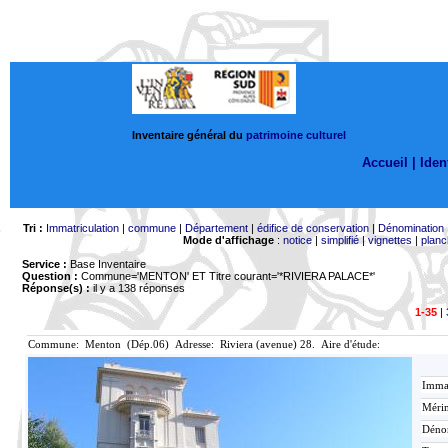
Inventaire général du
patrimoine culturel
Accueil |
Ident
Tri :
Immatriculation
|
commune
|
Département
|
édifice de conservation
|
Dénomination
Mode d'affichage
:
notice
|
simplifié
|
vignettes
|
planc
Service :
Base Inventaire
Question :
Commune='MENTON'
ET Titre courant='*RIVIERA PALACE*'
Réponse(s) :
il y a 138 réponses
1-35
|
Commune: Menton (Dép.06) Adresse: Riviera (avenue) 28. Aire d'étude:
Immat
Mérim
Déno