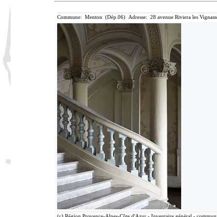
Commune: Menton (Dép.06) Adresse: 28 avenue Riviera les Vignass
(c) Région Provence-Alpes-Côte d'Azur - Inventaire général - communic