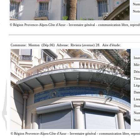
Num
Noti
© Région Provence-Alpes-Côte d'Azur - Inventaire général - communication libre, reproduc
Commune: Menton (Dép.06) Adresse: Riviera (avenue) 28. Aire d'étude:
Imma
Méri
Dén
Titr
Lég
Date
Lieu
Dom
Nu
Not
© Région Provence-Alpes-Côte d'Azur - Inventaire général - communication libre, reprodu